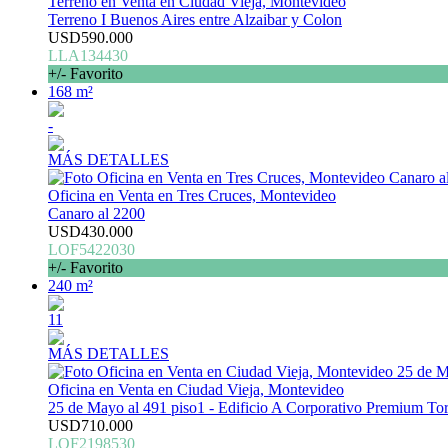
Terreno en Venta en Ciudad Vieja, Montevideo
Terreno I Buenos Aires entre Alzaibar y Colon
USD590.000
LLA134430
+/- Favorito
168 m²
-
MÁS DETALLES
Oficina en Venta en Tres Cruces, Montevideo
Canaro al 2200
USD430.000
LOF5422030
+/- Favorito
240 m²
11
MÁS DETALLES
Oficina en Venta en Ciudad Vieja, Montevideo
25 de Mayo al 491 piso1 - Edificio A Corporativo Premium Tor
USD710.000
LOF2198530