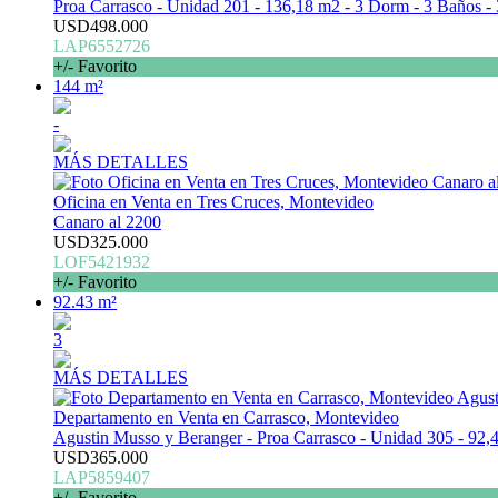
Proa Carrasco - Unidad 201 - 136,18 m2 - 3 Dorm - 3 Baños - 
USD498.000
LAP6552726
+/- Favorito
144 m²
-
MÁS DETALLES
Oficina en Venta en Tres Cruces, Montevideo
Canaro al 2200
USD325.000
LOF5421932
+/- Favorito
92.43 m²
3
MÁS DETALLES
Departamento en Venta en Carrasco, Montevideo
Agustin Musso y Beranger - Proa Carrasco - Unidad 305 - 92,4
USD365.000
LAP5859407
+/- Favorito