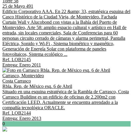
Torre 58
25 de Mayo 491
Edificio Corporativo AAA. En 22 &amp; 33, estratégica esquina del
Casco Histórico de la Ciudad Vieja, de Montevideo. Fachada
Curtain Wall y Alucobond con vistas a la Bahía del Puerto de
Montevideo, Arte 58: amplio espacio cultural y artístico en Hall de
entrada, sin locales comerciales, Sala de Conferencias para 60
personas circuito cerrado de cámaras y alarma perimetral, Pantalla
Eléctrica, Sonido y Wi-Fi , Sistema biométrico y magnético,
Generación de Energía Solar con plataforma de paneles
fotovoltaicos, Sistema ecológico ...
Ref. LOB2145
Entrega: Enero 2011
Carrasco, Montevideo
Costa Carrasco
Rbla. Rep. de México esq. 6 de Abril
Situado en una esquina estratégica de la Rambla de Carrasco, Costa
Carrasco Building es un edificio de oficinas de 2.200m2 con
Certificación LEED. Actualmente se encuentra arrendado a la
compañía tecnológica ORACLE.
Ref. LOB2144
Entrega: Enero 2013
0