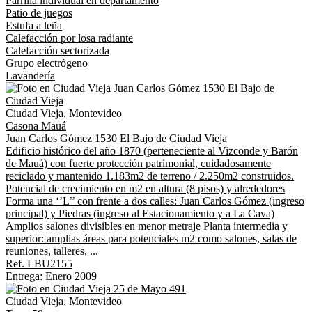
Parrilla individual en departamento
Patio de juegos
Estufa a leña
Calefacción por losa radiante
Calefacción sectorizada
Grupo electrógeno
Lavandería
Ciudad Vieja, Montevideo
Casona Mauá
Juan Carlos Gómez 1530 El Bajo de Ciudad Vieja
Edificio histórico del año 1870 (perteneciente al Vizconde y Barón
de Mauá) con fuerte protección patrimonial, cuidadosamente
reciclado y mantenido 1.183m2 de terreno / 2.250m2 construidos.
Potencial de crecimiento en m2 en altura (8 pisos) y alrededores
Forma una ‘’L’’ con frente a dos calles: Juan Carlos Gómez (ingreso
principal) y Piedras (ingreso al Estacionamiento y a La Cava)
Amplios salones divisibles en menor metraje Planta intermedia y
superior: amplias áreas para potenciales m2 como salones, salas de
reuniones, talleres, ...
Ref. LBU2155
Entrega: Enero 2009
Ciudad Vieja, Montevideo