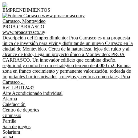
EMPRENDIMIENTOS
Carrasco, Montevideo
PROA CARRASCO
www.proacarrasco.uy
Descripción del Emprendimiento: Proa Carrasco es una propuesta
única de inversión para vivir y disfrutar de un nuevo Carrasco en la
ciudad de Montevideo. Cerca de la naturaleza, lejos del ruido y al
alcance de todo, llega un proyecto único a Montevideo: PROA
CARRASCO. Un innovador edificio que combina diseño,
seguridad y confort en un estratégico terreno de 4.000 m2. En una
zona en franco crecimiento y permanente valorización, rodeada de
importantes barrios privados, colegios y centros comerciales, Proa
Carrasco ...
Ref. LBU12432
Aire Acondicionado individual
Alarma
Calefacción
Centro de deportes
Gimnasio
Parrilla
Sala de juegos
Solarium
SUM