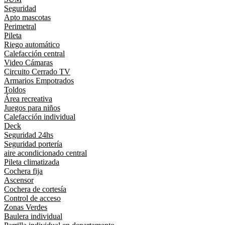
Seguridad
Apto mascotas
Perimetral
Pileta
Riego automático
Calefacción central
Video Cámaras
Circuito Cerrado TV
Armarios Empotrados
Toldos
Área recreativa
Juegos para niños
Calefacción individual
Deck
Seguridad 24hs
Seguridad portería
aire acondicionado central
Pileta climatizada
Cochera fija
Ascensor
Cochera de cortesía
Control de acceso
Zonas Verdes
Baulera individual