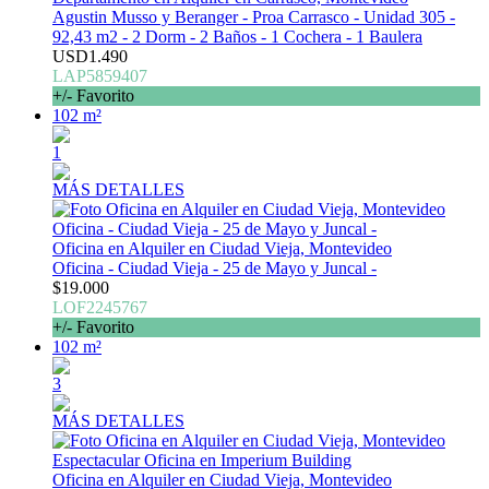
Agustin Musso y Beranger - Proa Carrasco - Unidad 305 -
92,43 m2 - 2 Dorm - 2 Baños - 1 Cochera - 1 Baulera
USD1.490
LAP5859407
+/- Favorito
102 m²
1
MÁS DETALLES
Oficina en Alquiler en Ciudad Vieja, Montevideo
Oficina - Ciudad Vieja - 25 de Mayo y Juncal -
$19.000
LOF2245767
+/- Favorito
102 m²
3
MÁS DETALLES
Oficina en Alquiler en Ciudad Vieja, Montevideo