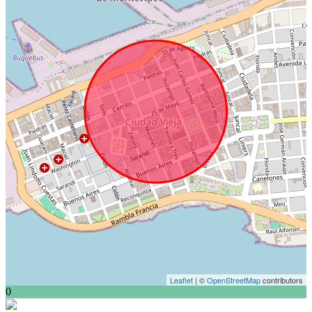
Leaflet
| ©
OpenStreetMap
contributors
0