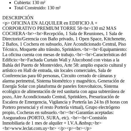
Cubierta: 130 m²
Total Construido: 130 m²
DESCRIPCIÓN
<p> OFICINA EN ALQUILER en EDIFICIO A +
CORPORATIVO PREMIUM TORRE 58<br>130 m2 MAS
COCHERA<br><br>Recepción, 1 Sala de Reuniones, 1 Sala de
Directorio/Gerencia con Baño privado, 1 Open Space, Kitchenette,
2 Baños, 1 Cochera en subsuelo, Aire Acondicionado Central, Piso
Técnico, Moquette alto tránsito, Sprinklers.<br><br>Equipamiento:
La oficina cuenta con mesas de trabajo.<br><br>Características del
Edificio:<br>Fachada Curtain Wall y Alucobond con vistas a la
Bahía del Puerto de Montevideo, Arte 58: amplio espacio cultural y
artístico en Hall de entrada, sin locales comerciales, Sala de
Conferencias para 60 personas, Circuito cerrado de cámaras y
alarma perimetral, Sistema biométrico y magnético, Generación de
Energía Solar con plataforma de paneles fotovoltaicos, Sistema
ecológico de alimentación de red sanitaria con agua subterránea de
pozo, Aire Acondicionado Central, Sprinklers, Presurización de
Escalera de Emergencia, Vigilancia y Portería las 24 hs (8 horas con
Portero presencial y el resto Portería virtual), Grupo electrógeno
propio, Cocheras en subsuelo.<br><br>Garantías aceptadas:
Aseguradora (PORTO, SURA, etc). <br><br>Comisión
Inmobiliaria de 1 mes de alquiler + I.V.A.&nbsp;<br>
<br>www.leclat.com.uy<br> </p><p><br></p>