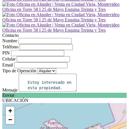
Contacto
Nombre
Teléfono
PIN
Celular
Email
Tipo de Operación
Mensaje
Enviar
UBICACIÓN
+
−