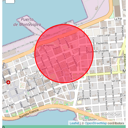
Leaflet
| ©
OpenStreetMap
contributors
0