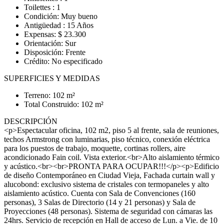
Toilettes : 1
Condición: Muy bueno
Antigüedad : 15 Años
Expensas: $ 23.300
Orientación: Sur
Disposición: Frente
Crédito: No especificado
SUPERFICIES Y MEDIDAS
Terreno: 102 m²
Total Construido: 102 m²
DESCRIPCIÓN
<p>Espectacular oficina, 102 m2, piso 5 al frente, sala de reuniones,
techos Armstrong con luminarias, piso técnico, conexión eléctrica
para los puestos de trabajo, moquette, cortinas rollers, aire
acondicionado Fain coil. Vista exterior.<br>Alto aislamiento térmico
y acústico.<br><br>PRONTA PARA OCUPAR!!!</p><p>Edificio
de diseño Contemporáneo en Ciudad Vieja, Fachada curtain wall y
alucobond: exclusivo sistema de cristales con termopaneles y alto
aislamiento acústico. Cuenta con Sala de Convenciones (160
personas), 3 Salas de Directorio (14 y 21 personas) y Sala de
Proyecciones (48 personas). Sistema de seguridad con cámaras las
24hrs. Servicio de recepción en Hall de acceso de Lun. a Vie. de 10