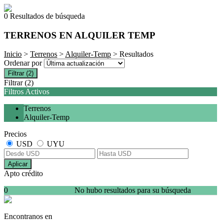
0 Resultados de búsqueda
TERRENOS EN ALQUILER TEMP
Inicio
>
Terrenos
>
Alquiler-Temp
> Resultados
Ordenar por
Filtrar
(2)
Filtrar
(2)
Filtros Activos
Terrenos
Alquiler-Temp
Precios
USD
UYU
Aplicar
Apto crédito
0
No hubo resultados para su búsqueda
Encontranos en