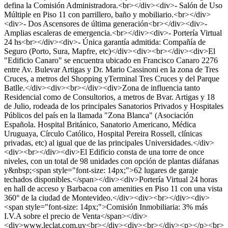
defina la Comisión Administradora.<br></div><div>- Salón de Uso
Múltiple en Piso 11 con parrillero, baño y mobiliario.<br></div>
<div>- Dos Ascensores de última generación<br></div><div>-
Amplias escaleras de emergencia.<br></div><div>- Portería Virtual
24 hs<br></div><div>- Única garantía admitida: Compañía de
Seguro (Porto, Sura, Mapfre, etc)</div><div><br></div><div>El
"Edificio Canaro" se encuentra ubicado en Francisco Canaro 2276
entre Av. Bulevar Artigas y Dr. Mario Cassinoni en la zona de Tres
Cruces, a metros del Shopping yTerminal Tres Cruces y del Parque
Batlle.</div><div><br></div><div>Zona de influencia tanto
Residencial como de Consultorios, a metros de Bvar. Artigas y 18
de Julio, rodeada de los principales Sanatorios Privados y Hospitales
Públicos del país en la llamada "Zona Blanca" (Asociación
Española. Hospital Británico, Sanatorio Americano, Médica
Uruguaya, Círculo Católico, Hospital Pereira Rossell, clínicas
privadas, etc) al igual que de las principales Universidades.</div>
<div><br></div><div>El Edificio consta de una torre de once
niveles, con un total de 98 unidades con opción de plantas diáfanas
y&nbsp;<span style="font-size: 14px;">62 lugares de garaje
techados disponibles.</span></div><div>Portería Virtual 24 horas
en hall de acceso y Barbacoa con amenities en Piso 11 con una vista
360° de la ciudad de Montevideo.</div><div><br></div><div>
<span style="font-size: 14px;">Comisión Inmobiliaria: 3% más
I.V.A sobre el precio de Venta</span></div>
<div>www.leclat.com.uy<br></div><div><br></div><p></p><br>