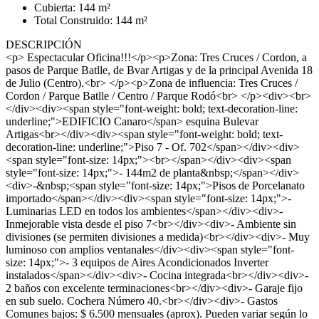
Cubierta: 144 m²
Total Construido: 144 m²
DESCRIPCIÓN
<p> Espectacular Oficina!!!</p><p>Zona: Tres Cruces / Cordon, a
pasos de Parque Batlle, de Bvar Artigas y de la principal Avenida 18
de Julio (Centro).<br> </p><p>Zona de influencia: Tres Cruces /
Cordon / Parque Batlle / Centro / Parque Rodó<br> </p><div><br>
</div><div><span style="font-weight: bold; text-decoration-line:
underline;">EDIFICIO Canaro</span> esquina Bulevar
Artigas<br></div><div><span style="font-weight: bold; text-
decoration-line: underline;">Piso 7 - Of. 702</span></div><div>
<span style="font-size: 14px;"><br></span></div><div><span
style="font-size: 14px;">- 144m2 de planta&nbsp;</span></div>
<div>-&nbsp;<span style="font-size: 14px;">Pisos de Porcelanato
importado</span></div><div><span style="font-size: 14px;">-
Luminarias LED en todos los ambientes</span></div><div>-
Inmejorable vista desde el piso 7<br></div><div>- Ambiente sin
divisiones (se permiten divisiones a medida)<br></div><div>- Muy
luminoso con amplios ventanales</div><div><span style="font-
size: 14px;">- 3 equipos de Aires Acondicionados Inverter
instalados</span></div><div>- Cocina integrada<br></div><div>-
2 baños con excelente terminaciones<br></div><div>- Garaje fijo
en sub suelo. Cochera Número 40.<br></div><div>- Gastos
Comunes bajos: $ 6.500 mensuales (aprox). Pueden variar según lo