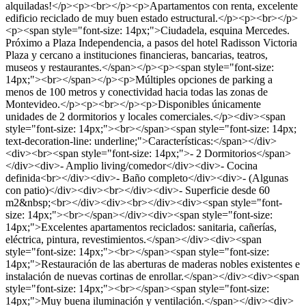
alquiladas!</p><p><br></p><p>Apartamentos con renta, excelente
edificio reciclado de muy buen estado estructural.</p><p><br></p>
<p><span style="font-size: 14px;">Ciudadela, esquina Mercedes.
Próximo a Plaza Independencia, a pasos del hotel Radisson Victoria
Plaza y cercano a instituciones financieras, bancarias, teatros,
museos y restaurantes.</span></p><p><span style="font-size:
14px;"><br></span></p><p>Múltiples opciones de parking a
menos de 100 metros y conectividad hacia todas las zonas de
Montevideo.</p><p><br></p><p>Disponibles únicamente
unidades de 2 dormitorios y locales comerciales.</p><div><span
style="font-size: 14px;"><br></span><span style="font-size: 14px;
text-decoration-line: underline;">Características:</span></div>
<div><br><span style="font-size: 14px;">- 2 Dormitorios</span>
</div><div>- Amplio living/comedor</div><div>- Cocina
definida<br></div><div>- Baño completo</div><div>- (Algunas
con patio)</div><div><br></div><div>- Superficie desde 60
m2&nbsp;<br></div><div><br></div><div><span style="font-
size: 14px;"><br></span></div><div><span style="font-size:
14px;">Excelentes apartamentos reciclados: sanitaria, cañerías,
eléctrica, pintura, revestimientos.</span></div><div><span
style="font-size: 14px;"><br></span><span style="font-size:
14px;">Restauración de las aberturas de maderas nobles existentes e
instalación de nuevas cortinas de enrollar.</span></div><div><span
style="font-size: 14px;"><br></span><span style="font-size:
14px;">Muy buena iluminación y ventilación.</span></div><div>