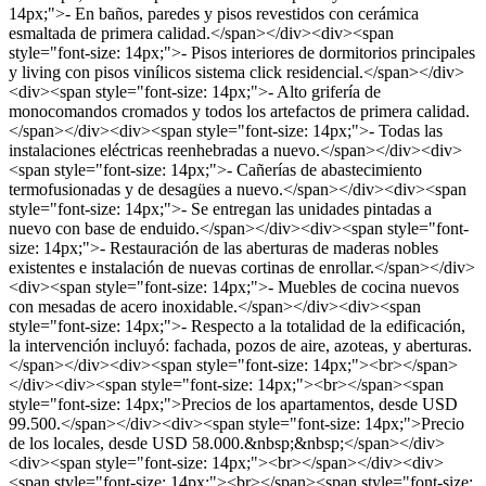
14px;">- En baños, paredes y pisos revestidos con cerámica
esmaltada de primera calidad.</span></div><div><span
style="font-size: 14px;">- Pisos interiores de dormitorios principales
y living con pisos vinílicos sistema click residencial.</span></div>
<div><span style="font-size: 14px;">- Alto grifería de
monocomandos cromados y todos los artefactos de primera calidad.
</span></div><div><span style="font-size: 14px;">- Todas las
instalaciones eléctricas reenhebradas a nuevo.</span></div><div>
<span style="font-size: 14px;">- Cañerías de abastecimiento
termofusionadas y de desagües a nuevo.</span></div><div><span
style="font-size: 14px;">- Se entregan las unidades pintadas a
nuevo con base de enduido.</span></div><div><span style="font-
size: 14px;">- Restauración de las aberturas de maderas nobles
existentes e instalación de nuevas cortinas de enrollar.</span></div>
<div><span style="font-size: 14px;">- Muebles de cocina nuevos
con mesadas de acero inoxidable.</span></div><div><span
style="font-size: 14px;">- Respecto a la totalidad de la edificación,
la intervención incluyó: fachada, pozos de aire, azoteas, y aberturas.
</span></div><div><span style="font-size: 14px;"><br></span>
</div><div><span style="font-size: 14px;"><br></span><span
style="font-size: 14px;">Precios de los apartamentos, desde USD
99.500.</span></div><div><span style="font-size: 14px;">Precio
de los locales, desde USD 58.000.&nbsp;&nbsp;</span></div>
<div><span style="font-size: 14px;"><br></span></div><div>
<span style="font-size: 14px;"><br></span><span style="font-size: