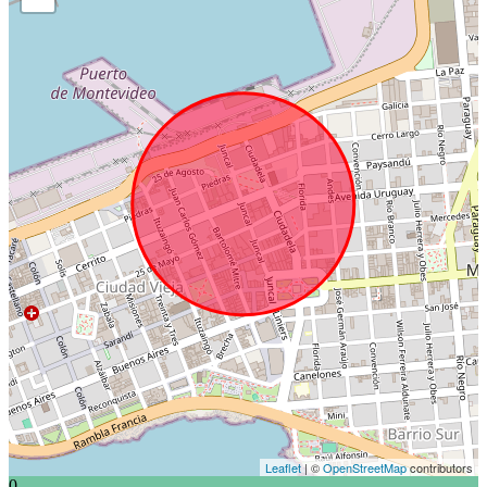
Leaflet
| ©
OpenStreetMap
contributors
0