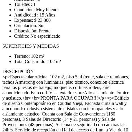
Toilettes : 1
Condición: Muy bueno
Antigüedad : 15 Años
Expensas: $ 23.300
Orientación: Sur
Disposición: Frente
Crédito: No especificado
SUPERFICIES Y MEDIDAS
Terreno: 102 m²
Total Construido: 102 m²
DESCRIPCIÓN
<p>Espectacular oficina, 102 m2, piso 5 al frente, sala de reuniones,
techos Armstrong con luminarias, piso técnico, conexión eléctrica
para los puestos de trabajo, moquette, cortinas rollers, aire
acondicionado Fain coil. Vista exterior.<br>Alto aislamiento térmico
y acústico.<br><br>PRONTA PARA OCUPAR!!!</p><p>Edificio
de diseño Contemporáneo en Ciudad Vieja, Fachada curtain wall y
alucobond: exclusivo sistema de cristales con termopaneles y alto
aislamiento acústico. Cuenta con Sala de Convenciones (160
personas), 3 Salas de Directorio (14 y 21 personas) y Sala de
Proyecciones (48 personas). Sistema de seguridad con cámaras las
24hrs. Servicio de recepción en Hall de acceso de Lun. a Vie. de 10