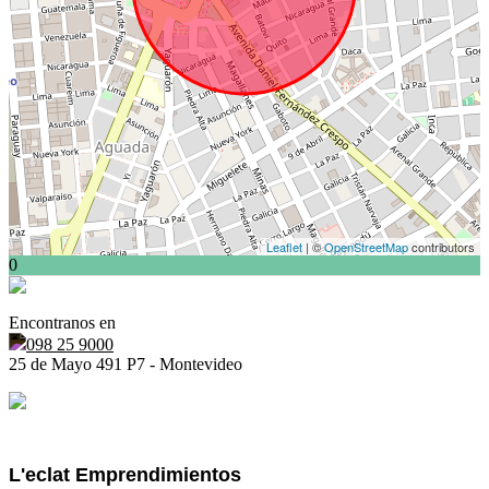
Leaflet
| ©
OpenStreetMap
contributors
0
Encontranos en
098 25 9000
25 de Mayo 491 P7 - Montevideo
L'eclat Emprendimientos