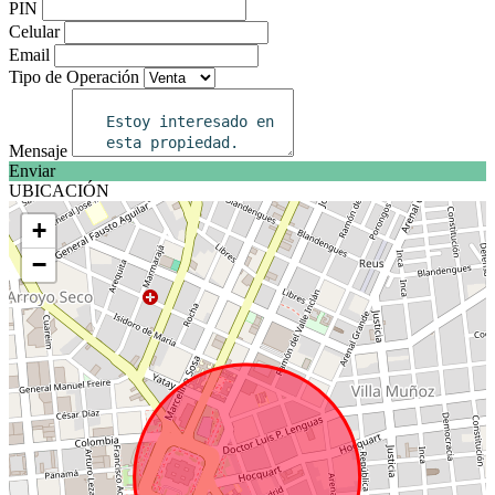
PIN
Celular
Email
Tipo de Operación
Mensaje
Enviar
UBICACIÓN
+
−