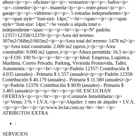
altura</p><p>- oficinas</p><p>- vestuarios</p><p>- baños</p>
<p>- comedor</p><p>- tisanería</p><p>- entre-pisos</p><p>-
garaje</p><p>- vidrieras</p><p>- 5 entradas independientes</p>
<p><span style="font-size: 14px;"><br></span></p><p><span
style="font-size: 14px;">Se vende o alquila total o
independiente</span></p><p><br></p><p>N° padrón:
12357//12358//12370</p><p>Area del terreno:
307m2//568m2//603m2</p><p>Area total del terreno: 1478 m2</p>
<p>Area total construida: 2.000 m2 (aprox.)</p><p>Area
construible: 9.000 m2 (aprox.)</p><p>Altura permitida: 16,5 m</p>
<p>F.OS: 100 %</p><p><br></p><p>Ideal: Empresa, Logística,
Marítima, Correo Privado, Parking, Vivienda Promovida, Taller,
Automotriz.</p><p><br></p><p>Padrón 12357: Contribución $
4.035 (anuales) - Primaria $ 1.557 (anuales)</p><p>Padrón 12358:
Contribución $ 40.179 (anuales) - Primaria $ 11.580 (anuales)</p>
<p>Padrón 12370: Contribución $ 9039 (anuales) - Primaria $
3.465 (anuales)</p><p><br></p><p>SE ESCUCHAN
OFERTAS</p><p><br></p><p>Comisión Inmobiliaria:</p>
<p>Venta: 3 % + I.V.A.</p><p>Alquiler: 1 mes de alquiler + I.V.A.
</p><p><br></p><p>www.leclat.com.uy<br> <br> </p>
ATRIBUTOS EXTRA
:
SERVICIOS