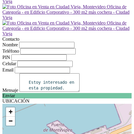
Contacto
Nombre
Teléfono
PIN
Celular
Email
Mensaje
Enviar
UBICACIÓN
+
−