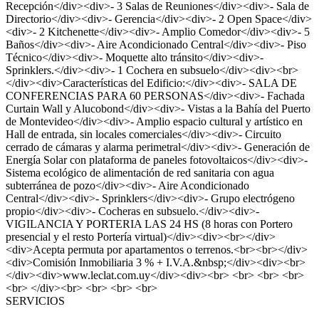
Recepción</div><div>- 3 Salas de Reuniones</div><div>- Sala de
Directorio</div><div>- Gerencia</div><div>- 2 Open Space</div>
<div>- 2 Kitchenette</div><div>- Amplio Comedor</div><div>- 5
Baños</div><div>- Aire Acondicionado Central</div><div>- Piso
Técnico</div><div>- Moquette alto tránsito</div><div>-
Sprinklers.</div><div>- 1 Cochera en subsuelo</div><div><br>
</div><div>Características del Edificio:</div><div>- SALA DE
CONFERENCIAS PARA 60 PERSONAS</div><div>- Fachada
Curtain Wall y Alucobond</div><div>- Vistas a la Bahía del Puerto
de Montevideo</div><div>- Amplio espacio cultural y artístico en
Hall de entrada, sin locales comerciales</div><div>- Circuito
cerrado de cámaras y alarma perimetral</div><div>- Generación de
Energía Solar con plataforma de paneles fotovoltaicos</div><div>-
Sistema ecológico de alimentación de red sanitaria con agua
subterránea de pozo</div><div>- Aire Acondicionado
Central</div><div>- Sprinklers</div><div>- Grupo electrógeno
propio</div><div>- Cocheras en subsuelo.</div><div>-
VIGILANCIA Y PORTERIA LAS 24 HS (8 horas con Portero
presencial y el resto Portería virtual)</div><div><br></div>
<div>Acepta permuta por apartamentos o terrenos.<br><br></div>
<div>Comisión Inmobiliaria 3 % + I.V.A.&nbsp;</div><div><br>
</div><div>www.leclat.com.uy</div><div><br> <br> <br> <br>
<br> </div><br> <br> <br> <br>
SERVICIOS