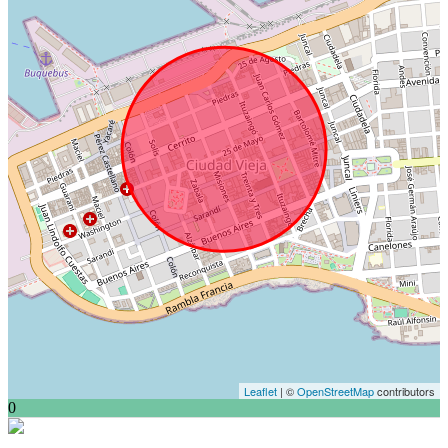
Leaflet
| ©
OpenStreetMap
contributors
0