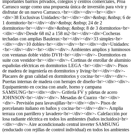
importantes barrios privados, colegios y centros comerciales, Proa
Carrasco surge como una propuesta única de inversión para vivir y
disfrutar de un nuevo Carrasco.<br></div><div><br></div>
<div>38 Exclusivas Unidades:<br></div><div>&nbsp; &nbsp; 6 de
1 dormitorio<br></div><div>&nbsp; &nbsp; 24 de 2
dormitorios<br></div><div>&nbsp; &nbsp; 8 de 3 dormitorios<br>
</div><div>Desde 68 m2 a 158 m2<br></div><div>Cocheras
techadas con amplias Bauleras:<br></div><div>33 simples<br>
</div><div>10 dobles<br></div><div><br></div><div>Unidades:
<br></div><div><br></div><div>- Ambientes amplios y luminosos
con ventanas doble vidrio DVH<br></div><div>- Dormitorios en
suite con vestidor<br></div><div>- Cortinas de enrollar de aluminio
españolas eléctricas en dormitorios LEGA <br></div><div>- Pisos
de madera de ingeniería en dormitorios y living<br></div><div>-
Placares de gran calidad en dormitorios y cocina<br></div><div>-
Puertas internas de madera con herrajes de diseño<br></div><div>-
Equipamiento en cocina con anafe, horno y campana
SAMSUNG<br></div><div>- Grifería FV y piletas de acero
JOHNSON<br></div><div>- Mesadas de Cuarzo <br></div>
<div>- Previsión para lavavajillas<br></div><div>- Pisos de
porcelanato italiano en baños y cocina<br></div><div>- Amplia
terraza con parrillero y lavadero<br></div><div>- Calefacción por
losa radiante eléctrica en todos los ambientes (baños incluidos)<br>
</div><div>- Aire acondicionado central inverter SAMSUNG
(enductado con rejillas de control individual) en todos los ambientes