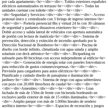
por cada apartamento.<br></div><div>- Toldos exteriores españoles
eléctricos automatizados en terrazas<br></div><div>- Todas las
unidades cuentan con toilette</div><div><br></div>
<div>Seguridad y Servicios:</div><div><br></div><div>- Acceso
peatonal único y centralizado con 3 livings de ingreso internos<br>
</div><div>- Portería presencial 8hs y virtual 24 hs con 30 cámaras
de seguridad y parlantes disuasivos exteriores<br></div><div>-
Doble acceso y salida lateral de vehículos con apertura automática
de portón con lectura de matrícula<br></div><div>- Sistema de
prevención, detección y extinción de incendio aprobado por la
Dirección Nacional de Bomberos<br></div><div>- Piscina de
diseño con borde infinito, climatizada con agua salada y amplio
solarium con deck atérmico<br></div><div>- Biciparking en
subsuelo para 80 bicicletas con acceso independiente al edificio<br>
</div><div>- Generación de energía solar con paneles fotovoltaicos
para reducción de gastos comunes/expensas.<br></div><div>-
Previsión para cargadores para autos eléctricos<br></div><div>-
Planificado y cuidado diseño de paisajismo e iluminación de
jardines<br></div><div>- Sistema de riego con agua subterránea
con pozo con 20.000 litros/hora de caudal<br></div><div><br>
</div><div>Amenities:</div><div><br></div><div>- Gran
fachada de más de 150m de frente con bicisenda bordeando un
exclusivo jardín exterior de más de 15 robles iluminados.<br></div>
<div>- Amplio parque con más de 1.000m lineales de sendero
aeróbico interno<br></div><div>- Espacios de recreación y juegos