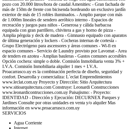
pozo con 20.000 litros/hora de caudal Amenities: - Gran fachada de
más de 150m de frente con bicisenda bordeando un exclusivo jardín
exterior de más de 15 robles iluminados. - Amplio parque con más
de 1.000m lineales de sendero aeróbico interno - Espacios de
recreación y juegos para niños - Generosa y cálida barbacoa
equipada con gran parrillero, chivitera a gas y horno de pizza -
Amplia pérgola y deck de madera - Gimnasio equipado con aparatos
de última generación y lockers - Cocheras internas de cortesía -
Grupo Electrógeno para ascensores y áreas comunes - Wi-fi en
espacio comunes - Servicio de Laundry provisto por Lavomat - Area
de tenders en azotea - Amplias bauleras - Gastos comunes accesibles
Opción cochera: simple o doble. Comisión Inmobiliaria venta 3% +
I.V.A. Comisión Inmobiliaria alquiler 1 mes + I.V.A.
Proacarrasco.uy es la combinación perfecta de diseño, seguridad y
confort. Desarrolla y comercializa: L´eclat Emprendimientos
www.leclat.com.uy Proyecto y Dirección: Sitio Arquitectura
www.sitioarquitectura.com Construye: Leonardi Construcciones
www.leonardicontrucciones.com.uy Paisajismo: - Proyecto:
IDENTIDAD - Dirección y Ejecución: DECURNEX Parques y
Jardines Consulte por otras unidades en venta y/o alquiler Mas
información en www.proacarrasco.com.uy
SERVICIOS
Agua Corriente
Internet