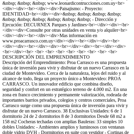
&nbsp; &nbsp; &nbsp; www.leonardicontrucciones.com.uy<br>
</div><div><br></div><div>Paisajismo: - Proyecto:
IDENTIDAD<br></div><div>&nbsp; &nbsp; &nbsp; &nbsp;
&nbsp; &nbsp; &nbsp; &nbsp; &nbsp; &nbsp; - Dirección y
Ejecución: DECURNEX Parques y Jardines<br></div><div><br>
</div><div>Consulte por otras unidades en venta y/o alquiler<br>
</div><div><br></div><div>Mas información en
www.proacarrasco.com.uy</div><div><br></div><div><br>
</div><div><br></div><div><br></div><div><br></div><div>
<br></div><br> <br> <br> <br> <br> <br> <br> <br> <br>
DESCRIPCIÓN DEL EMPRENDIMIENTO
Descripción del Emprendimiento: Proa Carrasco es una propuesta
única de inversión para vivir y disfrutar de un nuevo Carrasco en la
ciudad de Montevideo. Cerca de la naturaleza, lejos del ruido y al
alcance de todo, llega un proyecto único a Montevideo: PROA
CARRASCO. Un innovador edificio que combina diseño,
seguridad y confort en un estratégico terreno de 4.000 m2. En una
zona en franco crecimiento y permanente valorización, rodeada de
importantes barrios privados, colegios y centros comerciales, Proa
Carrasco surge como una propuesta única de inversión para vivir y
disfrutar de un nuevo Carrasco. 38 Exclusivas Unidades: 6 de 1
dormitorio 24 de 2 dormitorios 8 de 3 dormitorios Desde 68 m2 a
158 m2 Cocheras techadas con amplias Bauleras: 33 simples 10
dobles Unidades: - Ambientes amplios y luminosos con ventanas
doble vidrio DVH - Dormitorios en suite con vestidor - Cortinas de