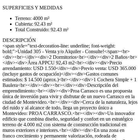
SUPERFICIES Y MEDIDAS
Terreno: 4000 m²
Cubierta: 92.43 m²
Total Construido: 92.43 m²
DESCRIPCIÓN
<span style="text-decoration-line: underline; font-weight:
bold;">Unidad 305 - Venta y/o Alquiler - Consulte!</span><br>
<div><br></div><div>2 Dormitorios<br></div><div>2 Baños<br>
</div><div>Área APPCU 92,43 m2<br></div><div>Precio
arrendamiento: USD 1.550</div><div>Previo venta: USD 365.000
(incluye gastos de ocupación)</div><div>Gastos comunes
estimados: $ 14.500 (aprox.)<br></div><div>1 Cochera Simple + 1
Baulera<br></div><div><br></div><div>Descripción del
emprendimiento:<br></div><div>Proa Carrasco es una propuesta
única de inversión para vivir y disfrutar de un nuevo Carrasco en la
ciudad de Montevideo.<br></div><div>Cerca de la naturaleza, lejos
del ruido y al alcance de todo, llega un proyecto único a
Montevideo: PROA CARRASCO.<br></div><div>Un innovador
edificio que combina diseño, seguridad y confort en un estratégico
terreno de 4.000 m2 con sistema de construcción tradicional en
muros exteriores e interiores.<br></div><div>En una zona en
franco crecimiento y permanente valorización, rodeada de