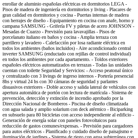
enrollar de aluminio españolas eléctricas en dormitorios LEGA -
Pisos de madera de ingeniería en dormitorios y living - Placares de
gran calidad en dormitorios y cocina - Puertas internas de madera
con herrajes de diseño - Equipamiento en cocina con anafe, horno y
campana SAMSUNG - Grifería FV y piletas de acero JOHNSON -
Mesadas de Cuarzo - Previsión para lavavajillas - Pisos de
porcelanato italiano en baños y cocina - Amplia terraza con
parrillero y lavadero - Calefacción por losa radiante eléctrica en
todos los ambientes (baños incluidos) - Aire acondicionado central
inverter SAMSUNG (enductado con rejillas de control individual)
en todos los ambientes por cada apartamento. - Toldos exteriores
españoles eléctricos automatizados en terrazas - Todas las unidades
cuentan con toilette Seguridad y Servicios: - Acceso peatonal único
y centralizado con 3 livings de ingreso internos - Portería presencial
8hs y virtual 24 hs con 30 cámaras de seguridad y parlantes
disuasivos exteriores - Doble acceso y salida lateral de vehículos con
apertura automática de portón con lectura de matrícula - Sistema de
prevención, detección y extinción de incendio aprobado por la
Dirección Nacional de Bomberos - Piscina de diseño climatizada
con agua salada y amplio solarium con deck atérmico - Biciparking
en subsuelo para 80 bicicletas con acceso independiente al edificio -
Generación de energía solar con paneles fotovoltaicos para
reducción de gastos comunes/expensas. - Previsión para cargadores
para autos eléctricos - Planificado y cuidado diseño de paisajismo e
iluminación de jardines - Sistema de riego con agua subterránea con