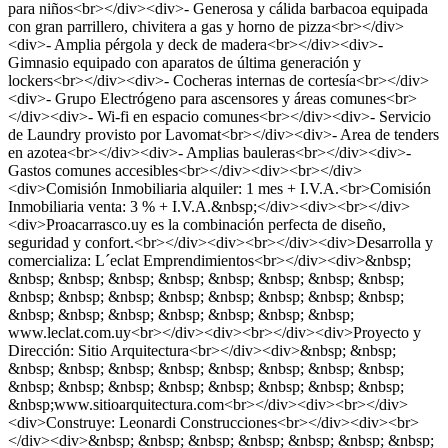
para niños<br></div><div>- Generosa y cálida barbacoa equipada
con gran parrillero, chivitera a gas y horno de pizza<br></div>
<div>- Amplia pérgola y deck de madera<br></div><div>-
Gimnasio equipado con aparatos de última generación y
lockers<br></div><div>- Cocheras internas de cortesía<br></div>
<div>- Grupo Electrógeno para ascensores y áreas comunes<br>
</div><div>- Wi-fi en espacio comunes<br></div><div>- Servicio
de Laundry provisto por Lavomat<br></div><div>- Area de tenders
en azotea<br></div><div>- Amplias bauleras<br></div><div>-
Gastos comunes accesibles<br></div><div><br></div>
<div>Comisión Inmobiliaria alquiler: 1 mes + I.V.A.<br>Comisión
Inmobiliaria venta: 3 % + I.V.A.&nbsp;</div><div><br></div>
<div>Proacarrasco.uy es la combinación perfecta de diseño,
seguridad y confort.<br></div><div><br></div><div>Desarrolla y
comercializa: L´eclat Emprendimientos<br></div><div>&nbsp;
&nbsp; &nbsp; &nbsp; &nbsp; &nbsp; &nbsp; &nbsp; &nbsp;
&nbsp; &nbsp; &nbsp; &nbsp; &nbsp; &nbsp; &nbsp; &nbsp;
&nbsp; &nbsp; &nbsp; &nbsp; &nbsp; &nbsp; &nbsp;
www.leclat.com.uy<br></div><div><br></div><div>Proyecto y
Dirección: Sitio Arquitectura<br></div><div>&nbsp; &nbsp;
&nbsp; &nbsp; &nbsp; &nbsp; &nbsp; &nbsp; &nbsp; &nbsp;
&nbsp; &nbsp; &nbsp; &nbsp; &nbsp; &nbsp; &nbsp; &nbsp;
&nbsp;www.sitioarquitectura.com<br></div><div><br></div>
<div>Construye: Leonardi Construcciones<br></div><div><br>
</div><div>&nbsp; &nbsp; &nbsp; &nbsp; &nbsp; &nbsp; &nbsp;