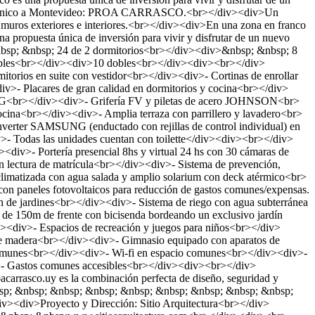
oyecto único a Montevideo: PROA CARRASCO.<br></div><div>Un
n muros exteriores e interiores.<br></div><div>En una zona en franco
a propuesta única de inversión para vivir y disfrutar de un nuevo
bsp; &nbsp; 24 de 2 dormitorios<br></div><div>&nbsp; &nbsp; 8
mples<br></div><div>10 dobles<br></div><div><br></div>
rios en suite con vestidor<br></div><div>- Cortinas de enrollar
iv>- Placares de gran calidad en dormitorios y cocina<br></div>
UNG<br></div><div>- Grifería FV y piletas de acero JOHNSON<br>
ocina<br></div><div>- Amplia terraza con parrillero y lavadero<br>
inverter SAMSUNG (enductado con rejillas de control individual) en
v>- Todas las unidades cuentan con toilette</div><div><br></div>
div>- Portería presencial 8hs y virtual 24 hs con 30 cámaras de
con lectura de matrícula<br></div><div>- Sistema de prevención,
climatizada con agua salada y amplio solarium con deck atérmico<br>
con paneles fotovoltaicos para reducción de gastos comunes/expensas.
ón de jardines<br></div><div>- Sistema de riego con agua subterránea
e 150m de frente con bicisenda bordeando un exclusivo jardín
v><div>- Espacios de recreación y juegos para niños<br></div>
k de madera<br></div><div>- Gimnasio equipado con aparatos de
 comunes<br></div><div>- Wi-fi en espacio comunes<br></div><div>-
>- Gastos comunes accesibles<br></div><div><br></div>
arrasco.uy es la combinación perfecta de diseño, seguridad y
bsp; &nbsp; &nbsp; &nbsp; &nbsp; &nbsp; &nbsp; &nbsp; &nbsp;
<div>Proyecto y Dirección: Sitio Arquitectura<br></div>