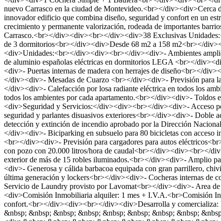
nuevo Carrasco en la ciudad de Montevideo.<br></div><div>Cerca d
innovador edificio que combina diseño, seguridad y confort en un est
crecimiento y permanente valorización, rodeada de importantes barrios
Carrasco.<br></div><div><br></div><div>38 Exclusivas Unidades:
de 3 dormitorios<br></div><div>Desde 68 m2 a 158 m2<br></div><
<div>Unidades:<br></div><div><br></div><div>- Ambientes amplios 
de aluminio españolas eléctricas en dormitorios LEGA <br></div><div
<div>- Puertas internas de madera con herrajes de diseño<br></d
</div><div>- Mesadas de Cuarzo <br></div><div>- Previsión para lav
</div><div>- Calefacción por losa radiante eléctrica en todos los a
todos los ambientes por cada apartamento.<br></div><div>- Toldos ex
<div>Seguridad y Servicios:</div><div><br></div><div>- Acceso peato
seguridad y parlantes disuasivos exteriores<br></div><div>- Doble ac
detección y extinción de incendio aprobado por la Dirección Naciona
</div><div>- Biciparking en subsuelo para 80 bicicletas con acceso 
<br></div><div>- Previsión para cargadores para autos eléctricos<br
con pozo con 20.000 litros/hora de caudal<br></div><div><br></di
exterior de más de 15 robles iluminados.<br></div><div>- Amplio pa
<div>- Generosa y cálida barbacoa equipada con gran parrillero, ch
última generación y lockers<br></div><div>- Cocheras internas de 
Servicio de Laundry provisto por Lavomat<br></div><div>- Area d
<div>Comisión Inmobiliaria alquiler: 1 mes + I.V.A.<br>Comisión In
confort.<br></div><div><br></div><div>Desarrolla y comercializ
&nbsp; &nbsp; &nbsp; &nbsp; &nbsp; &nbsp; &nbsp; &nbsp; &nbsp;