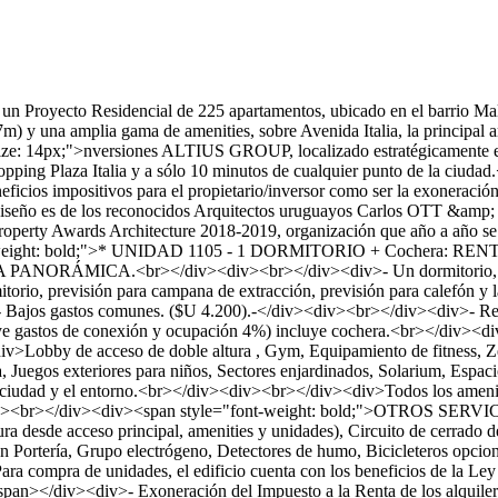
 Proyecto Residencial de 225 apartamentos, ubicado en el barrio Malví
37m) y una amplia gama de amenities, sobre Avenida Italia, la principal
ze: 14px;">nversiones ALTIUS GROUP, localizado estratégicamente en u
hopping Plaza Italia y a sólo 10 minutos de cualquier punto de la ci
ficios impositivos para el propietario/inversor como ser la exoneración
ño es de los reconocidos Arquitectos uruguayos Carlos OTT &amp; Car
l Property Awards Architecture 2018-2019, organización que año a año se
ont-weight: bold;">* UNIDAD 1105 - 1 DORMITORIO + Cochera: R
ADA PANORÁMICA.<br></div><div><br></div><div>- Un dormitorio, liv
ormitorio, previsión para campana de extracción, previsión para calefón
 Bajos gastos comunes. ($U 4.200).-</div><div><br></div><div>- R
e gastos de conexión y ocupación 4%) incluye cochera.<br></div><d
Lobby de acceso de doble altura , Gym, Equipamiento de fitness, Z
, Juegos exteriores para niños, Sectores enjardinados, Solarium, Espacio
 la ciudad y el entorno.<br></div><div><br></div><div>Todos los ameni
div><div><br></div><div><span style="font-weight: bold;">OTROS SER
tura desde acceso principal, amenities y unidades), Circuito de cerrado 
 Portería, Grupo electrógeno, Detectores de humo, Bicicleteros opcio
a compra de unidades, el edificio cuenta con los beneficios de la 
</span></div><div>- Exoneración del Impuesto a la Renta de los alqu