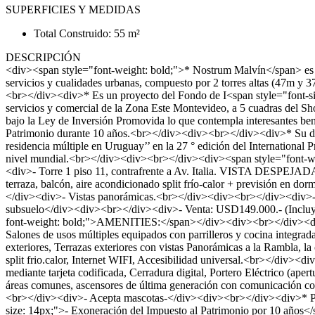
SUPERFICIES Y MEDIDAS
Total Construido: 55 m²
DESCRIPCIÓN
<div><span style="font-weight: bold;">* Nostrum Malvín</span> es un
servicios y cualidades urbanas, compuesto por 2 torres altas (47m y 
<br></div><div>* Es un proyecto del Fondo de I<span style="font-si
servicios y comercial de la Zona Este Montevideo, a 5 cuadras del S
bajo la Ley de Inversión Promovida lo que contempla interesantes bene
Patrimonio durante 10 años.<br></div><div><br></div><div>* Su dise
residencia múltiple en Uruguay’’ en la 27 ° edición del Internationa
nivel mundial.<br></div><div><br></div><div><span style="f
<div>- Torre 1 piso 11, contrafrente a Av. Italia. VISTA DESPEJ
terraza, balcón, aire acondicionado split frío-calor + previsión en d
</div><div>- Vistas panorámicas.<br></div><div><br></div><div>-
subsuelo</div><div><br></div><div>- Venta: USD149.000.- (Incluy
font-weight: bold;">AMENITIES:</span></div><div><br></div><div>
Salones de usos múltiples equipados con parrilleros y cocina integrada
exteriores, Terrazas exteriores con vistas Panorámicas a la Rambla,
split frio.calor, Internet WIFI, Accesibilidad universal.<br></
mediante tarjeta codificada, Cerradura digital, Portero Eléctrico (aper
áreas comunes, ascensores de última generación con comunicación con
<br></div><div>- Acepta mascotas-</div><div><br></div><div>* Par
size: 14px;">- Exoneración del Impuesto al Patrimonio por 10 años