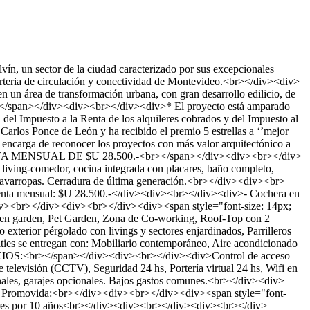
n, un sector de la ciudad caracterizado por sus excepcionales
 arteria de circulación y conectividad de Montevideo.<br></div><div>
n área de transformación urbana, con gran desarrollo edilicio, de
udad.</span></div><div><br></div><div>* El proyecto está amparado
 del Impuesto a la Renta de los alquileres cobrados y del Impuesto al
los Ponce de León y ha recibido el premio 5 estrellas a ‘’mejor
 encarga de reconocer los proyectos con más valor arquitectónico a
ENTA MENSUAL DE $U 28.500.-<br></span></div><div><br></div>
ing-comedor, cocina integrada con placares, baño completo,
 y lavarropas. Cerradura de última generación.<br></div><div><br>
enta mensual: $U 28.500.-</div><div><br></div><div>- Cochera en
iv><br></div><div><br></div><div><span style="font-size: 14px;
en garden, Pet Garden, Zona de Co-working, Roof-Top con 2
 exterior pérgolado con livings y sectores enjardinados, Parrilleros
ties se entregan con: Mobiliario contemporáneo, Aire acondicionado
VICIOS:<br></span></div><div><br></div><div>Control de acceso
de televisión (CCTV), Seguridad 24 hs, Portería virtual 24 hs, Wifi en
nales, garajes opcionales. Bajos gastos comunes.<br></div><div>
Ley Promovida:<br></div><div><br></div><div><span style="font-
ileres por 10 años<br></div><div><br></div><div><br></div>