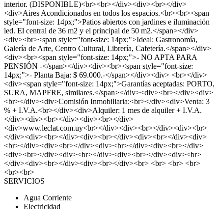
interior. (DISPONIBLE)<br><br></div><div><br></div>
<div>Aires Acondicionados en todos los espacios.<br><br><span
style="font-size: 14px;">Patios abiertos con jardines e iluminación
led. El central de 36 m2 y el principal de 50 m2.</span></div>
<div><br><span style="font-size: 14px;">Ideal: Gastronomía,
Galería de Arte, Centro Cultural, Librería, Cafetería.</span></div>
<div><br><span style="font-size: 14px;">- NO APTA PARA
PENSIÓN -</span></div><div><br><span style="font-size:
14px;">- Planta Baja: $ 69.000.-</span></div><div> <br></div>
<div><span style="font-size: 14px;">Garantías aceptadas: PORTO,
SURA, MAPFRE, similares.</span></div><div><br></div><div>
<br></div><div>Comisión Inmobiliaria:<br></div><div>Venta: 3
% + I.V.A.<br></div><div>Alquiler: 1 mes de alquiler + I.V.A.
</div><div><br></div><div><br></div>
<div>www.leclat.com.uy<br></div><div><br></div><div><br>
</div><div><br></div><div><br></div><div><br></div><div>
<br></div><div><br></div><div><br></div><div><br></div>
<div><br></div><div><br></div><div><br></div><div><br>
</div><div><br></div><div><br></div><br> <br> <br> <br>
<br><br>
SERVICIOS
Agua Corriente
Electricidad