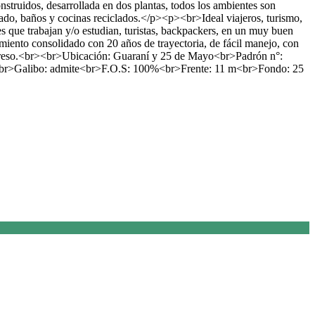
ruidos, desarrollada en dos plantas, todos los ambientes son
do, baños y cocinas reciclados.</p><p><br>Ideal viajeros, turismo,
que trabajan y/o estudian, turistas, backpackers, en un muy buen
iento consolidado con 20 años de trayectoria, de fácil manejo, con
 ingreso.<br><br>Ubicación: Guaraní y 25 de Mayo<br>Padrón n°:
 <br>Galibo: admite<br>F.O.S: 100%<br>Frente: 11 m<br>Fondo: 25