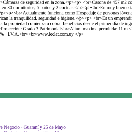
r>Cámaras de seguridad en la zona.</p><p> <br>Casona de 457 m2 const
da en 30 dormitorios, 5 baños y 2 cocinas.</p><p><br>En muy buen esta
).</p><p><br>Actualmente funciona como Hospedaje de personas jóvenes 
izan la tranquilidad, seguridad e higiene.</p><p> <br>Es un emprendim
iera la propiedad comienza a cobrar beneficios desde el primer día de
Protección: Grado 3 Patrimonial<br>Altura maxima permitida: 11 m
 %+ I.V.A.<br><br>www.leclat.com.uy </p>